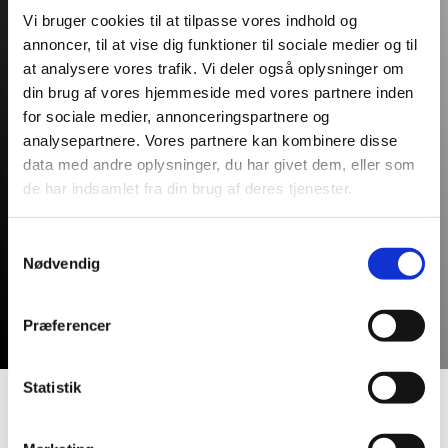
Vi bruger cookies til at tilpasse vores indhold og
Evt. flødeskum
annoncer, til at vise dig funktioner til sociale medier og til
at analysere vores trafik. Vi deler også oplysninger om
Fremgangsmåde
din brug af vores hjemmeside med vores partnere inden
for sociale medier, annonceringspartnere og
Hæld Pure Chokolade, vaniljelikør og
analysepartnere. Vores partnere kan kombinere disse
kakaomælk i en shaker med is. Derefter
data med andre oplysninger, du har givet dem, eller som
de har indsamlet fra din brug af deres tjenester.
shakes shottet og hældes i dine foretrukne
shotsglas.
Top evt. shottet af med flødeskum
Samtykkevalg
Nødvendig
på toppen.
Præferencer
Statistik