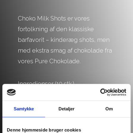
Choko
Milk Shots er vores
fortolkning af
d
en klassiske
barfavori
t
–
k
i
nderæg
shots
, men
med ekstra smag af chokolade fra
vores Pure Chokolade
.
Ingredienser (10 stk.)
10 cl Pure Chokolade
5 cl vaniljelikør
Samtykke
Detaljer
Om
– Vi anbefaler Licor 43
5 cl kakaomælk
Denne hjemmeside bruger cookies