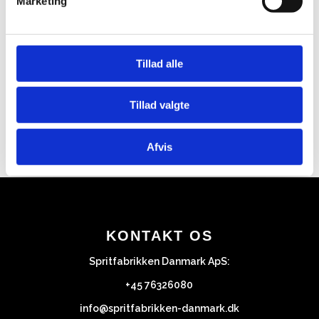
Marketing
Eller prøv en af vores andre
velsmagende cocktailopskrifter
Tillad alle
Tillad valgte
Afvis
KONTAKT OS
Spritfabrikken Danmark ApS:
+45 76326080
info@spritfabrikken-danmark.dk